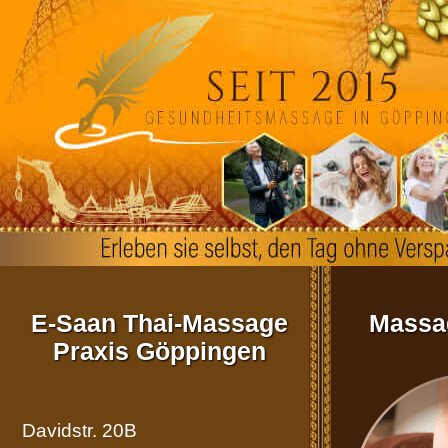
Anfahrt
Aktuell
Allgemein
Impressum
E-Saan Thai-Massage
Massag
Kontakt
Praxis Göppingen
Versand
Davidstr. 20B