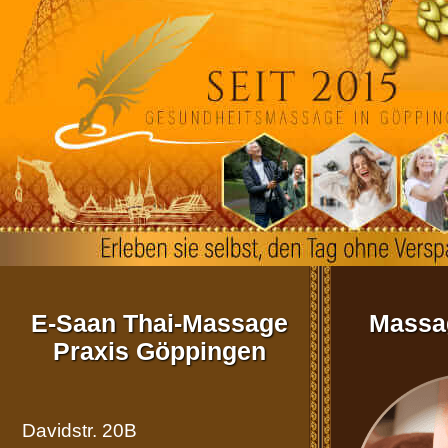
Anfahrt
Aktuell
Allgemein
Impressum
E-Saan Thai-Massage
Massag
Kontakt
Praxis Göppingen
Versand
Davidstr. 20B